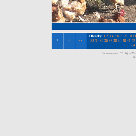
Obrázky:
1
2
3
4
5
6
7
8
9
10
1
*
^
<<
33
34
35
36
37
38
39
40
41
42
64
Vygenerováno 23. října 20
(c