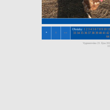
Obrázky:
1
2
3
4
5
6
7
8
9
10
1
*
^
<<
33
34
35
36
37
38
39
40
41
42
64
Vygenerováno 23. října 20
(c