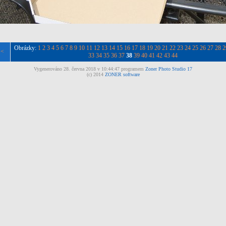
Obrázky:
1
2
3
4
5
6
7
8
9
10
11
12
13
14
15
16
17
18
19
20
21
22
23
24
25
26
27
28
2
<<
33
34
35
36
37
38
39
40
41
42
43
44
Vygenerováno 28. června 2018 v 10:44:47 programem
Zoner Photo Studio 17
(c) 2014
ZONER software