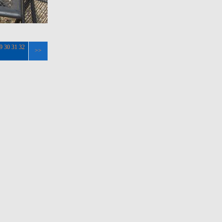
9
30
31
32
>>