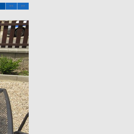
<<
>>