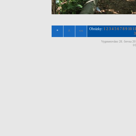
Obrázky:
1
2
3
4
5
6
7
8
9
10
1
*
^
<<
3
Vygenerováno 28. června 2
(c