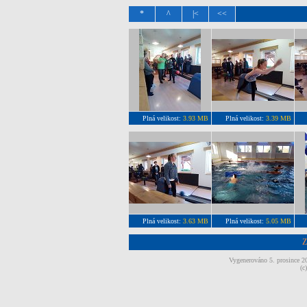
*
^
|<
<<
Plná velikost:
3.93 MB
Plná velikost:
3.39 MB
Plná velikost:
3.63 MB
Plná velikost:
5.05 MB
Z
Vygenerováno 5. prosince 
(c