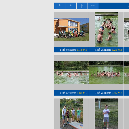
*
^
|<
<<
Plná velikost:
6.13 MB
Plná velikost:
8.25 MB
Plná velikost:
8.88 MB
Plná velikost:
8.95 MB