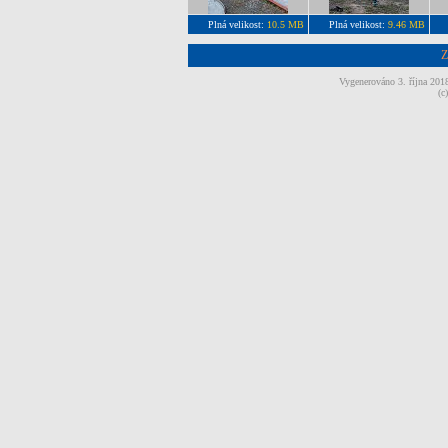
Plná velikost:
10.5 MB
Plná velikost:
9.46 MB
Z
Vygenerováno 3. října 20
(c