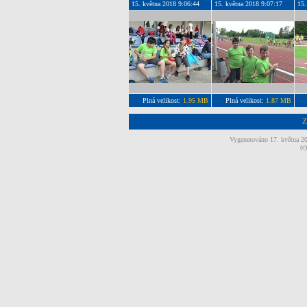
15. května 2018 9:06:44
15. května 2018 9:07:17
15.
Plná velikost:
1.95 MB
Plná velikost:
1.87 MB
Z
Vygenerováno 17. května 
(c